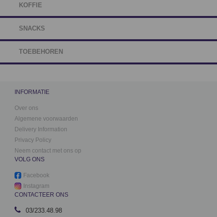
KOFFIE
SNACKS
TOEBEHOREN
INFORMATIE
Over ons
Algemene voorwaarden
Delivery Information
Privacy Policy
Neem contact met ons op
VOLG ONS
Facebook
Instagram
CONTACTEER ONS
03/233.48.98